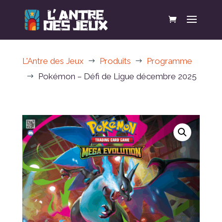
L'Antre des Jeux
Produits
Programme
$
$
Pokémon – Défi de Ligue décembre 2025
$