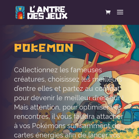
POKEMON
Collectionnez les fameuses
créatures, choisissez les meilleurs
d’entre elles et partez au combat
pour devenir le meilleur dresseur !
Mais attention, pour optimiser vos
rencontres, il vous faudra attacher
à vos Pokémons suffisamment de
cartes énergies afin de lancer vos