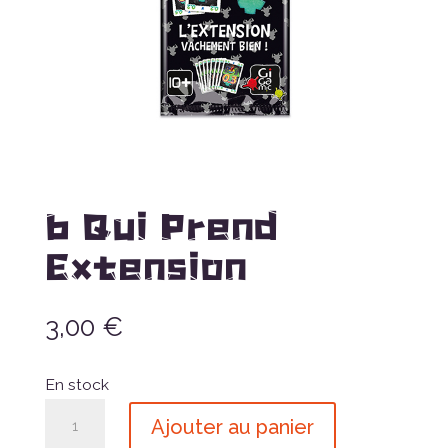
6 Qui Prend
Extension
3,00
€
En stock
quantité
Ajouter au panier
de