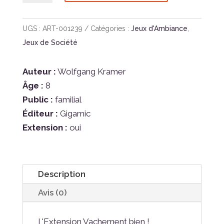
6
Qui
UGS :
ART-001239
Catégories :
Jeux d'Ambiance
,
Prend
Jeux de Société
Extension
Auteur :
Wolfgang Kramer
Âge :
8
Public :
familial
Éditeur :
Gigamic
Extension :
oui
Description
Avis (0)
L'Extension Vachement bien !