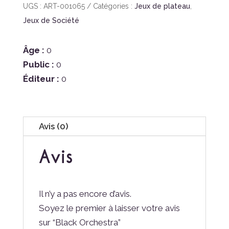
Black
UGS :
ART-001065
Catégories :
Jeux de plateau
,
Orchestra
Jeux de Société
Âge :
0
Public :
0
Éditeur :
0
Avis (0)
Avis
Il n’y a pas encore d’avis.
Soyez le premier à laisser votre avis
sur “Black Orchestra”