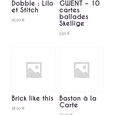
Dobble : Lilo
GWENT – 10
et Stitch
cartes
ballades
16,00
€
Skellige
5,50
€
Brick like this
Baston à la
Carte
18,00
€
20,00
€