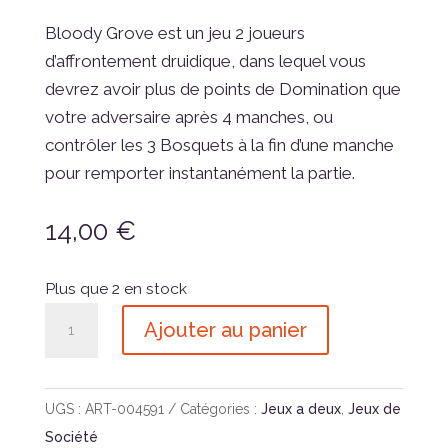
Bloody Grove est un jeu 2 joueurs
d’affrontement druidique, dans lequel vous
devrez avoir plus de points de Domination que
votre adversaire après 4 manches, ou
contrôler les 3 Bosquets à la fin d’une manche
pour remporter instantanément la partie.
14,00
€
Plus que 2 en stock
quantité
Ajouter au panier
de
Bloody
Grove
UGS :
ART-004591
Catégories :
Jeux a deux
,
Jeux de
Société