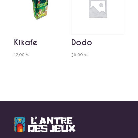
Kikafe
Dodo
12,00
€
36,00
€