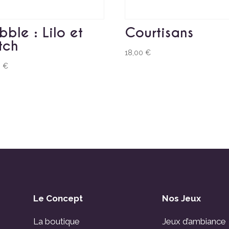
bble : Lilo et
Courtisans
itch
18,00
€
0
€
Le Concept
Nos Jeux
La boutique
Jeux d’ambiance