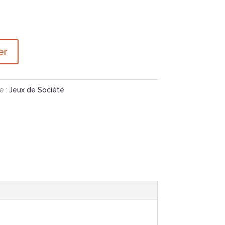
er
e :
Jeux de Société