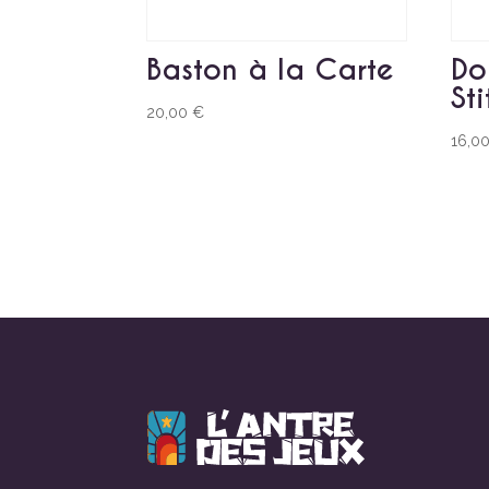
Baston à la Carte
Do
St
20,00
€
16,0