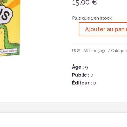
15,00
€
Plus que 1 en stock
Ajouter au pani
quantité
de
Cactus
UGS :
ART-005050
Catégori
Game
Âge :
9
Public :
0
Éditeur :
0