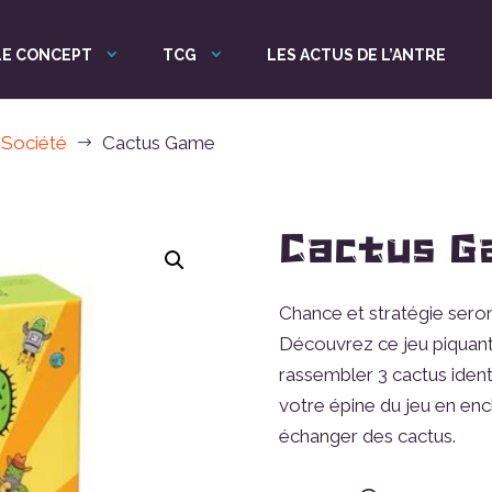
LE CONCEPT
TCG
LES ACTUS DE L’ANTRE
 Société
Cactus Game
$
Cactus G
Chance et stratégie seron
Découvrez ce jeu piquant
rassembler 3 cactus ident
votre épine du jeu en enc
échanger des cactus.