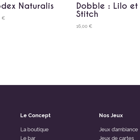
dex Naturalis
Dobble : Lilo et
Stitch
0
€
16,00
€
Le Concept
Nos Jeux
La boutique
Jeux d’ambiance
Le bar
Jeux de cartes