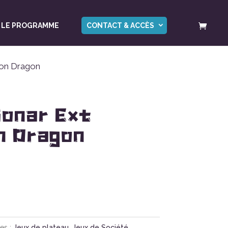
LE PROGRAMME
CONTACT & ACCÈS
ion Dragon
Sonar Ext
n Dragon
es :
Jeux de plateau
,
Jeux de Société