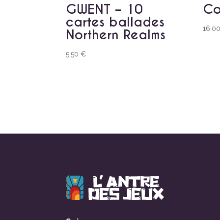
GWENT – 10
Co
cartes ballades
16,0
Northern Realms
5,50
€