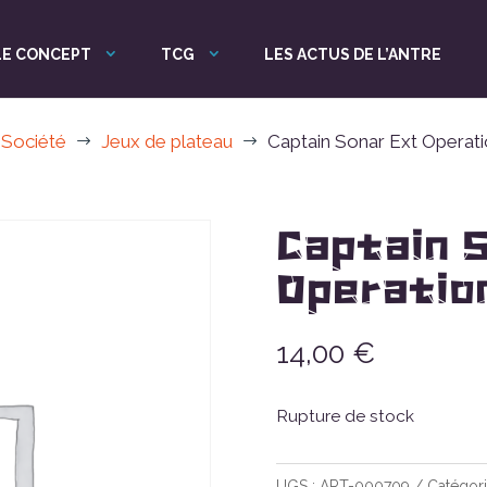
LE CONCEPT
TCG
LES ACTUS DE L’ANTRE
 Société
Jeux de plateau
Captain Sonar Ext Operat
$
$
Captain 
Operatio
14,00
€
Rupture de stock
UGS :
ART-000709
Catégori