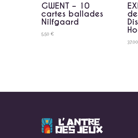
GWENT – 10
EX
cartes ballades
de
Nilfgaard
Di
Ho
5,50
€
37,0