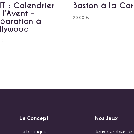
IT : Calendrier
Baston à la Car
 l’Avent –
20,00
€
sparation à
llywood
0
€
Le Concept
Nos Jeux
La boutique
Jeux d’ambiance