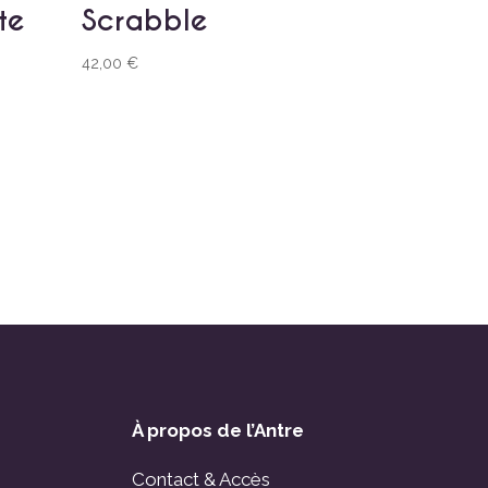
te
Scrabble
42,00
€
À propos de l’Antre
Contact & Accès