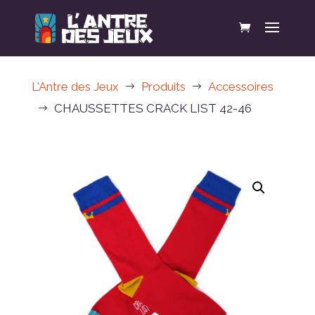
L'Antre des Jeux
Produits
Accessoires
$
$
CHAUSSETTES CRACK LIST 42-46
$