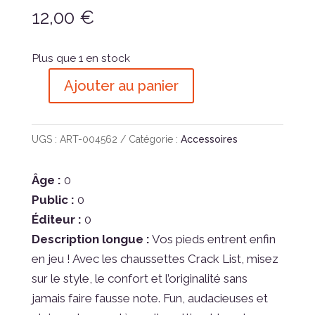
12,00
€
Plus que 1 en stock
Ajouter au panier
quantité
de
CHAUSSETTES
UGS :
ART-004562
Catégorie :
Accessoires
CRACK
LIST
Âge :
0
42-
Public :
0
46
Éditeur :
0
Description longue :
Vos pieds entrent enfin
en jeu ! Avec les chaussettes Crack List, misez
sur le style, le confort et l’originalité sans
jamais faire fausse note. Fun, audacieuses et