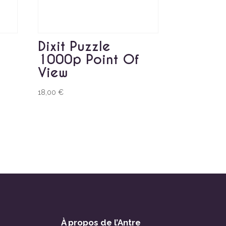
Dixit Puzzle
1000p Point Of
View
18,00
€
À propos de l’Antre