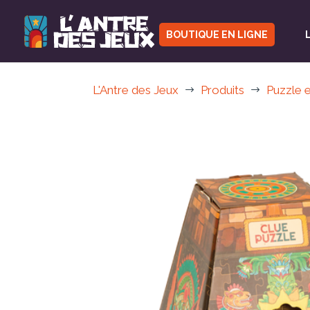
BOUTIQUE EN LIGNE
L'Antre des Jeux
Produits
Puzzle e
$
$