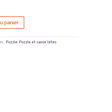
u panier
es :
Puzzle
,
Puzzle et casse têtes