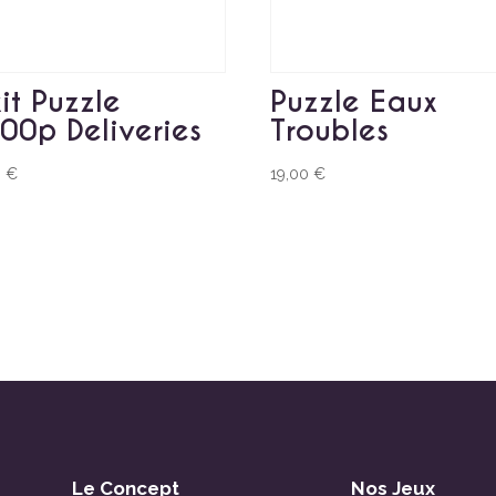
xit Puzzle
Puzzle Eaux
00p Deliveries
Troubles
0
€
19,00
€
Le Concept
Nos Jeux