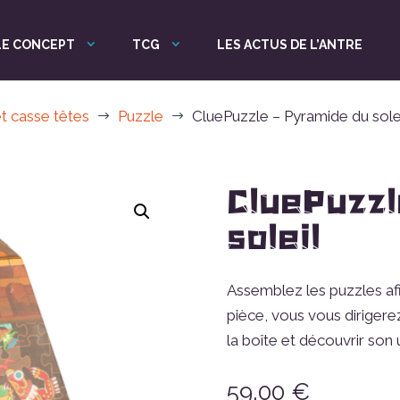
LE CONCEPT
TCG
LES ACTUS DE L’ANTRE
t casse têtes
Puzzle
CluePuzzle – Pyramide du sole
$
$
CluePuzzl
soleil
Assemblez les puzzles af
pièce, vous vous dirigere
la boîte et découvrir son
59,00
€