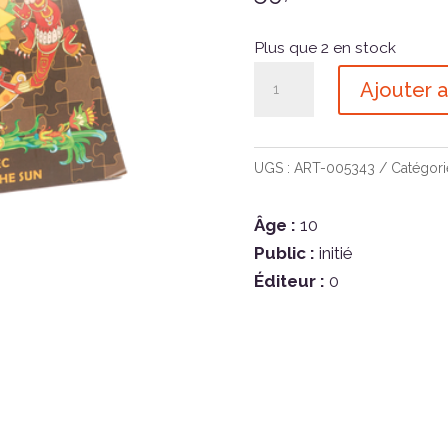
Plus que 2 en stock
quantité
Ajouter a
de
CluePuzzle
-
UGS :
ART-005343
Catégori
Pyramide
du
Âge :
10
soleil
Public :
initié
Éditeur :
0