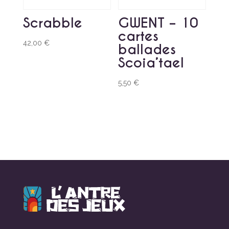
Scrabble
GWENT – 10
cartes
42,00
€
ballades
Scoia’tael
5,50
€