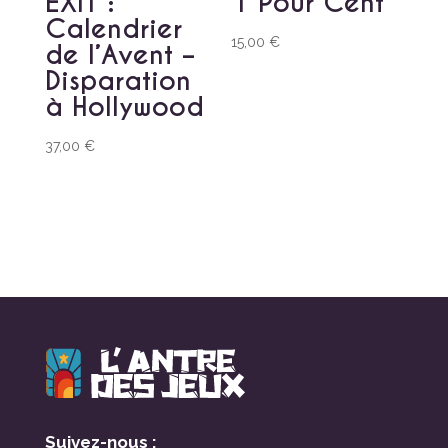
EXIT :
1 Pour Cent
Calendrier
15,00
€
de l’Avent –
Disparation
à Hollywood
37,00
€
Suivez-nous :