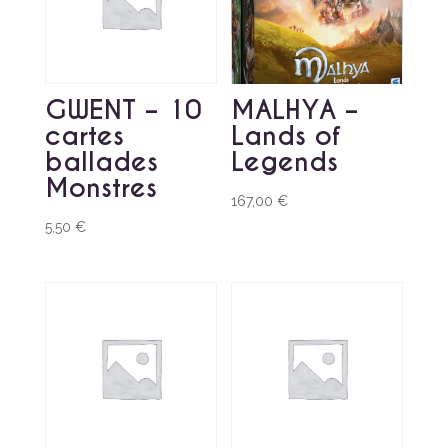
GWENT – 10
MALHYA –
cartes
Lands of
ballades
Legends
Monstres
167,00
€
5,50
€