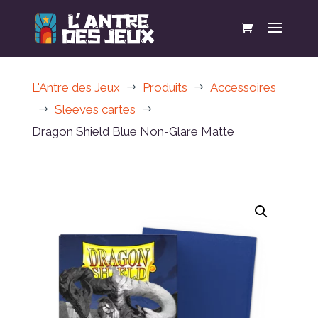
L'Antre des Jeux
Produits
Accessoires
$
$
Sleeves cartes
$
$
Dragon Shield Blue Non-Glare Matte