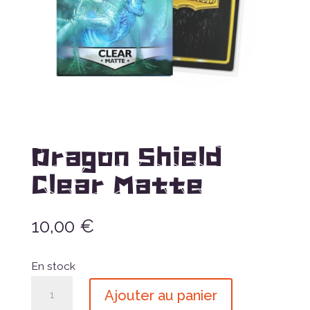
Dragon Shield
Clear Matte
10,00
€
En stock
quantité
Ajouter au panier
de