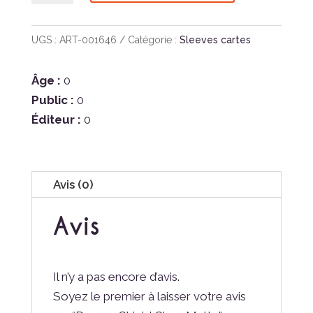
Dragon
Shield
UGS :
ART-001646
Catégorie :
Sleeves cartes
Clear
Matte
Âge :
0
Public :
0
Éditeur :
0
Avis (0)
Avis
Il n’y a pas encore d’avis.
Soyez le premier à laisser votre avis