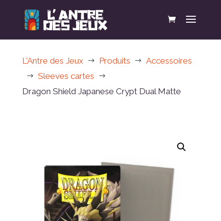
L'Antre des Jeux
Produits
Accessoires
$
$
Sleeves cartes
$
$
Dragon Shield Japanese Crypt Dual Matte