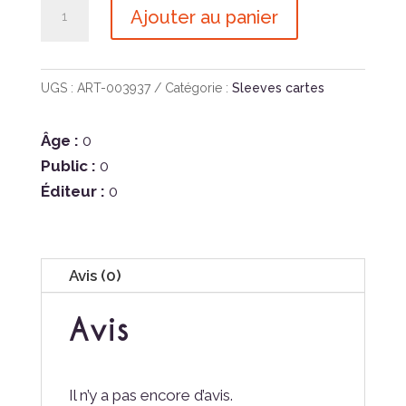
quantité
Ajouter au panier
de
Dragon
Shield
UGS :
ART-003937
Catégorie :
Sleeves cartes
Japanese
Crypt
Âge :
0
Dual
Public :
0
Matte
Éditeur :
0
Avis (0)
Avis
Il n’y a pas encore d’avis.