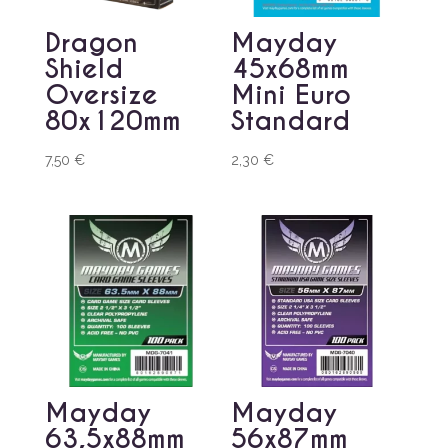
Dragon
Mayday
Shield
45x68mm
Oversize
Mini Euro
80x120mm
Standard
7,50
€
2,30
€
Mayday
Mayday
63,5x88mm
56x87mm