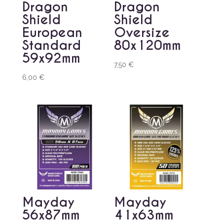
Dragon
Dragon
Shield
Shield
European
Oversize
Standard
80x120mm
59x92mm
7,50
€
6,00
€
Mayday
Mayday
56x87mm
41x63mm