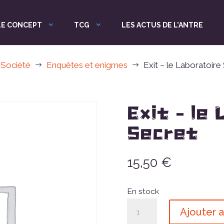
LE CONCEPT
TCG
LES ACTUS DE L’ANTRE
 Société
Enquêtes et enigmes
Exit – le Laboratoire
$
$
Exit – le
Secret
15,50
€
En stock
quantité
Ajouter a
de