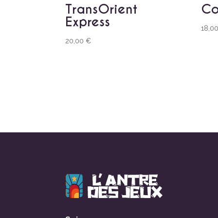
TransOrient
Co
Express
18,0
20,00
€