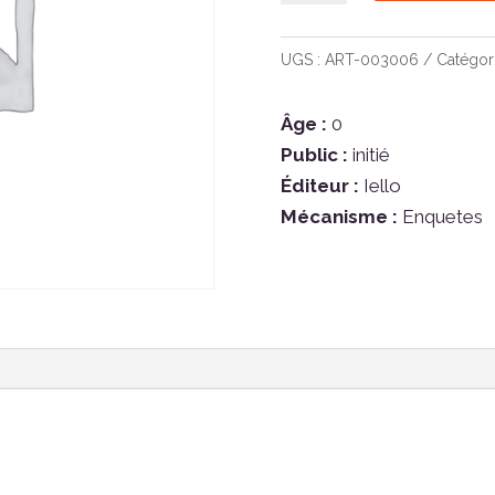
Exit
-
UGS :
ART-003006
Catégor
le
Laboratoire
Âge :
0
Secret
Public :
initié
Éditeur :
Iello
Mécanisme :
Enquetes