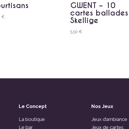
urtisans
GWENT – 10
cartes ballades
0
€
Skellige
5,50
€
Le Concept
Nos Jeux
La boutique
Jeux d’ambiance
Le bar
Jeux de cartes