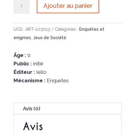
quantité
Ajouter au panier
de
Exit
-
UGS :
ART-003013
Catégories :
Enquêtes et
les
enigmes
,
Jeux de Société
Catacombes
De
Âge :
0
L
Public :
initié
Effroi
Éditeur :
Iello
Mécanisme :
Enquetes
Avis (0)
Avis