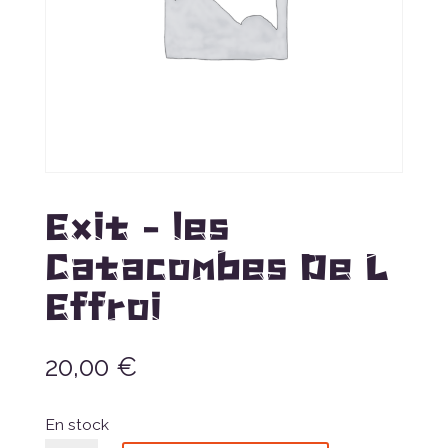
Exit – les
Catacombes De L
Effroi
20,00
€
En stock