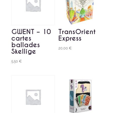
GWENT – 10
TransOrient
cartes
Express
ballades
20,00
€
Skellige
5,50
€