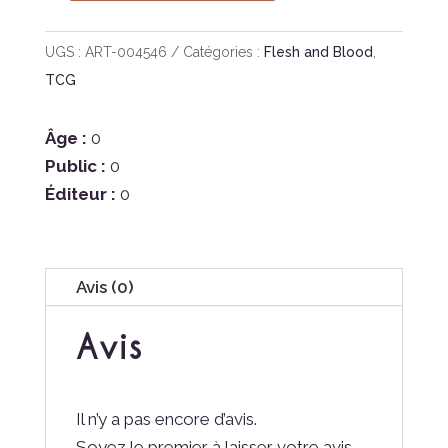
de
FAB
UGS :
ART-004546
Catégories :
Flesh and Blood
,
:
TCG
Armory
Deck
Âge :
0
Rhinar
Public :
0
FR
Éditeur :
0
Avis (0)
Avis
Il n’y a pas encore d’avis.
Soyez le premier à laisser votre avis