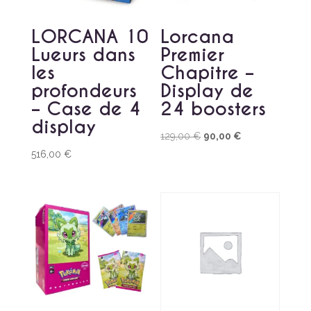
LORCANA 10
Lorcana
Lueurs dans
Premier
les
Chapitre –
profondeurs
Display de
– Case de 4
24 boosters
display
Le
Le
129,00
€
90,00
€
prix
prix
516,00
€
initial
actuel
était :
est :
129,00 €.
90,00 €.