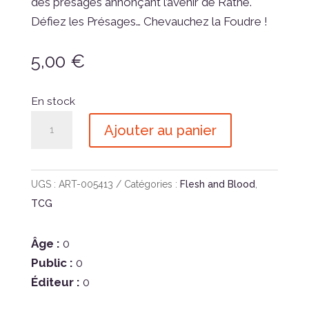
des présages annonçant l’avenir de Rathe.
Défiez les Présages… Chevauchez la Foudre !
5,00
€
En stock
quantité
Ajouter au panier
de
FAB:
Omens
UGS :
ART-005413
Catégories :
Flesh and Blood
,
of
TCG
the
Third
Âge :
0
Age
Public :
0
Booster
Éditeur :
0
FR