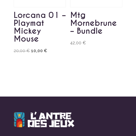
Lorcana 01 –
Mtg
Playmat
Mornebrune
Mickey
– Bundle
Mouse
42,00
€
Le
Le
20,00
€
10,00
€
prix
prix
initial
actuel
était :
est :
20,00 €.
10,00 €.