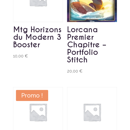
Mtg Horizons
Lorcana
du Modern 3
Premier
Booster
Chapitre –
Portfolio
10,00
€
Stitch
20,00
€
Promo !