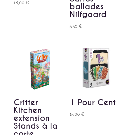
18,00
€
ballades
Nilfgaard
5,50
€
Critter
1 Pour Cent
Kitchen
15,00
€
extension
Stands à la
carte