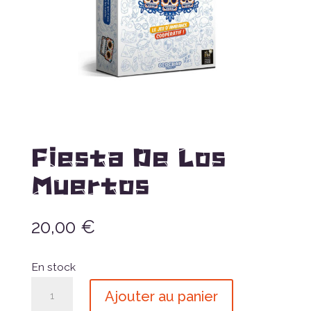
Fiesta De Los
Muertos
20,00
€
En stock
quantité
Ajouter au panier
de