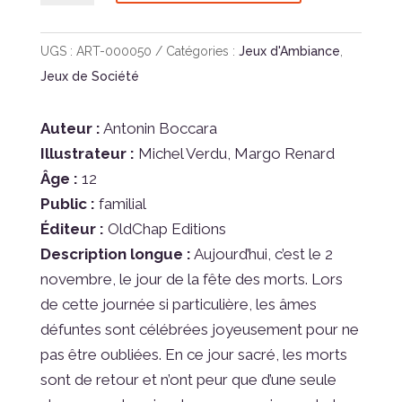
Fiesta
De
UGS :
ART-000050
Catégories :
Jeux d'Ambiance
,
Los
Jeux de Société
Muertos
Auteur :
Antonin Boccara
Illustrateur :
Michel Verdu, Margo Renard
Âge :
12
Public :
familial
Éditeur :
OldChap Editions
Description longue :
Aujourd’hui, c’est le 2
novembre, le jour de la fête des morts. Lors
de cette journée si particulière, les âmes
défuntes sont célébrées joyeusement pour ne
pas être oubliées. En ce jour sacré, les morts
sont de retour et n’ont peur que d’une seule