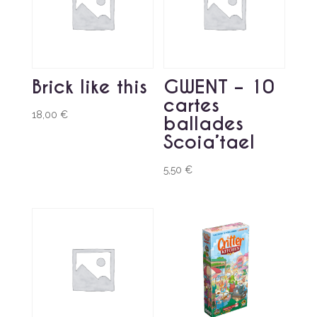
Brick like this
GWENT – 10
cartes
18,00
€
ballades
Scoia’tael
5,50
€