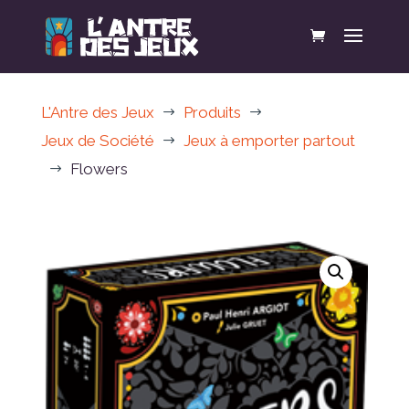
L'Antre des Jeux
Produits
$
$
Jeux de Société
Jeux à emporter partout
$
Flowers
$