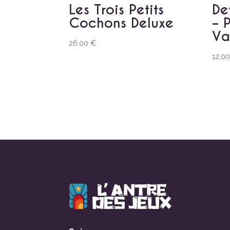
Les Trois Petits
De
Cochons Deluxe
– 
Va
26,00
€
12,0