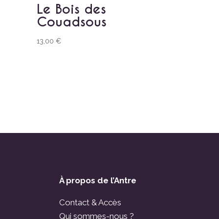
Le Bois des
Couadsous
13,00
€
À propos de l’Antre
Contact & Accès
Qui sommes-nous ?