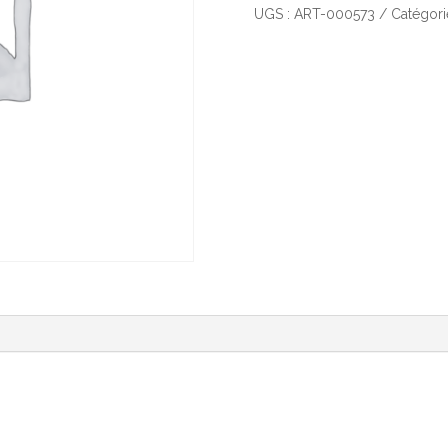
Ton
UGS :
ART-000573
Catégori
Papa