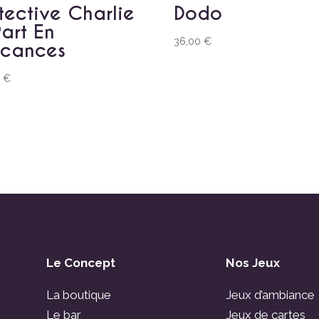
tective Charlie
Dodo
Part En
36,00
€
cances
0
€
Le Concept
Nos Jeux
La boutique
Jeux d’ambiance
Le bar
Jeux de cartes