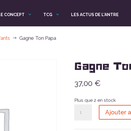
LE CONCEPT
TCG
LES ACTUS DE L’ANTRE
fants
Gagne Ton Papa
$
Gagne To
37,00
€
Plus que 2 en stock
quantité
Ajouter a
de
Gagne