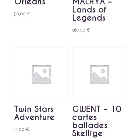
Orleans
MALHYA –
Lands of
50,00
€
Legends
167,00
€
Twin Stars
GWENT – 10
Adventure
cartes
ballades
11,00
€
Skellige