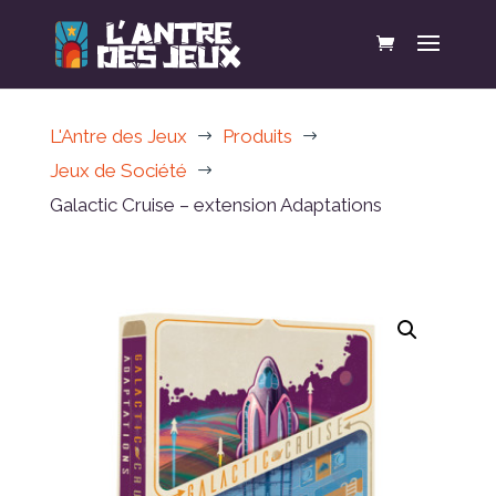
L'Antre des Jeux
Produits
$
$
Jeux de Société
$
Galactic Cruise – extension Adaptations