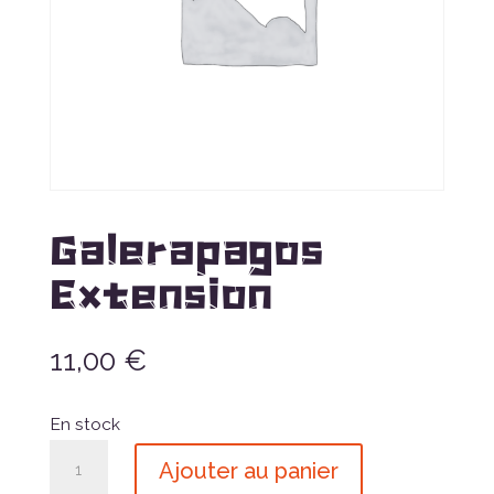
Galerapagos
Extension
11,00
€
En stock
quantité
Ajouter au panier
de