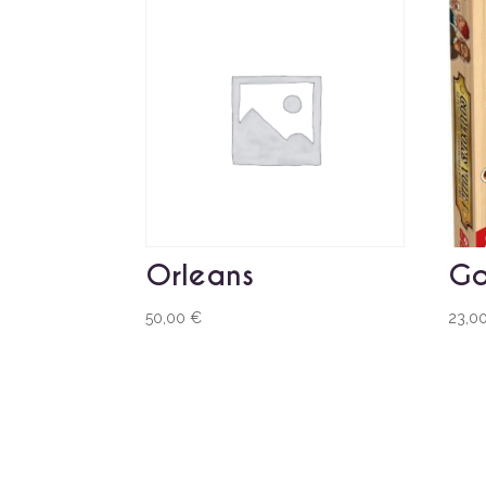
Orleans
Go
50,00
€
23,0