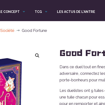
LE CONCEPT
TCG
LES ACTUS DE L’ANTRE
 Société
Good Fortune
$
Good For
Dans ce duel tout en fine
adversaire, connectez le
porte-bonheurs pour mult
Les duelistes ont 9 tuiles
une tuile chacun pour ess
pour en remporter et ains