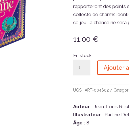
rapporteront des points en
collecte de charms identiq
ce jeu, la chance ne sera p
11,00
€
En stock
quantité
Ajouter a
de
Good
Fortune
UGS :
ART-004602
Catégori
Auteur :
Jean-Louis Roub
Illustrateur :
Pauline De
Âge :
8