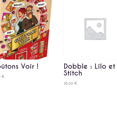
ûtons Voir !
Dobble : Lilo et
Stitch
0
€
16,00
€