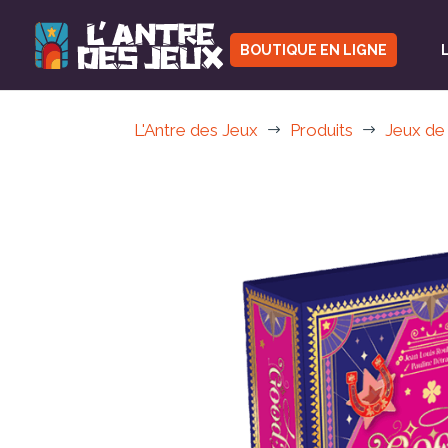
BOUTIQUE EN LIGNE
L'Antre des Jeux
Produits
Jeux de
$
$