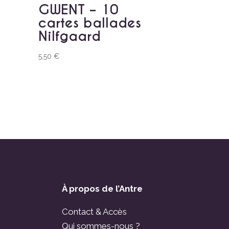
GWENT – 10
cartes ballades
Nilfgaard
5,50
€
À propos de l’Antre
Contact & Accès
Qui sommes-nous ?