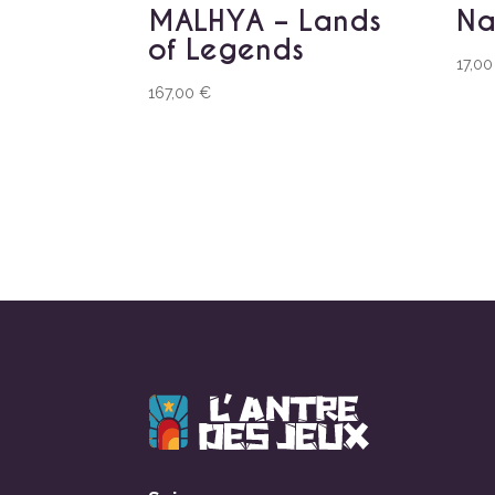
MALHYA – Lands
Na
of Legends
17,0
167,00
€