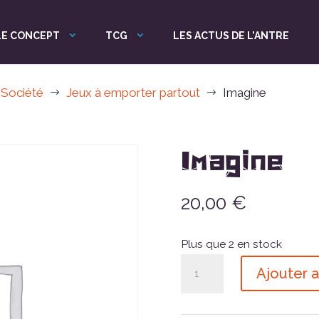
LE CONCEPT
TCG
LES ACTUS DE L’ANTRE
 Société
Jeux à emporter partout
Imagine
$
$
Imagine
20,00
€
Plus que 2 en stock
quantité
Ajouter a
de
Imagine