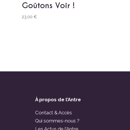
Goûtons Voir !
23,00
€
À propos de l’Antre
Contact & Accès
Qui sommes-nous ?
Les Actus de l’Antre