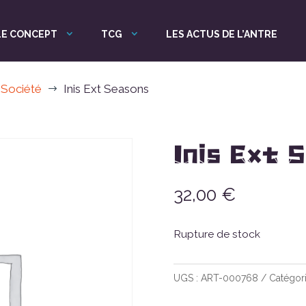
LE CONCEPT
TCG
LES ACTUS DE L’ANTRE
 Société
Inis Ext Seasons
$
Inis Ext 
32,00
€
Rupture de stock
UGS :
ART-000768
Catégori