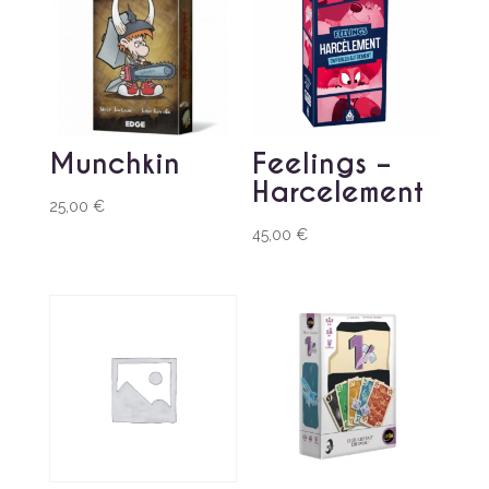
Munchkin
Feelings –
Harcelement
25,00
€
45,00
€