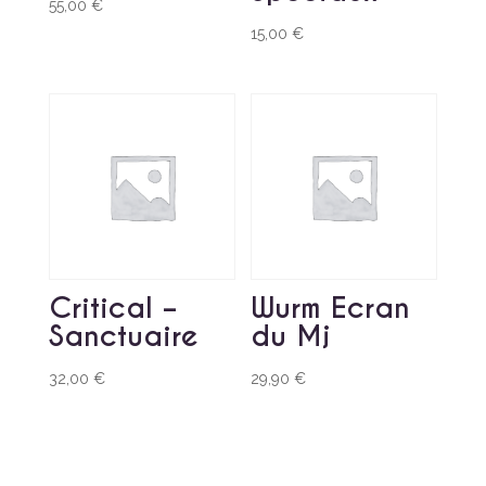
55,00
€
15,00
€
Critical –
Wurm Ecran
Sanctuaire
du Mj
32,00
€
29,90
€