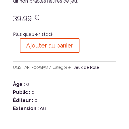
d’innombrables heures de jeu.
39,99
€
Plus que 1 en stock
Ajouter au panier
quantité
de
L’Anneau
UGS :
ART-005458
Catégorie :
Jeux de Rôle
Unique
JdR
Âge :
0
:
Public :
0
Les
Éditeur :
0
Ruines
Extension :
oui
du
Royaume