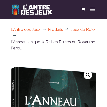
L'Antre des Jeux
Produits
Jeux de Rôle
$
$
$
L’Anneau Unique JdR : Les Ruines du Royaume
Perdu