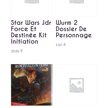
Star Wars Jdr
Wurm 2
Force Et
Dossier De
Destinée Kit
Personnage
Initiation
4,90
€
39,99
€