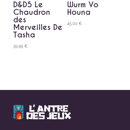
D&D5 Le
Wurm Vo
Chaudron
Houna
des
45,00
€
Merveilles De
Tasha
39,99
€