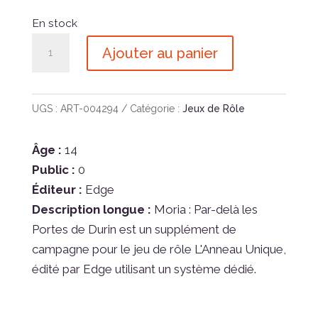
En stock
quantité
Ajouter au panier
de
L'Anneau
Unique
UGS :
ART-004294
Catégorie :
Jeux de Rôle
-
Moria
Âge :
14
par
Public :
0
delà
Éditeur :
Edge
les
Description longue :
Moria : Par-delà les
portes
Portes de Durin est un supplément de
de
campagne pour le jeu de rôle L'Anneau Unique,
Durin
édité par Edge utilisant un système dédié.