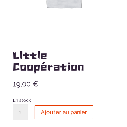
Little
Coopération
19,00
€
En stock
quantité
Ajouter au panier
de
Little