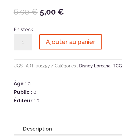
Le
Le
6,00
€
5,00
€
prix
prix
initial
actuel
En stock
était :
est :
quantité
Ajouter au panier
6,00 €.
5,00 €.
de
Lorcana
Premier
UGS :
ART-001297
Catégories :
Disney Lorcana
,
TCG
Chapitre
-
Âge :
0
Booster
Public :
0
a
Éditeur :
0
l'unité
Description