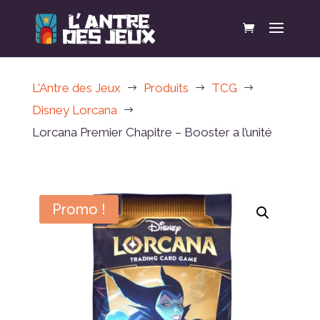
L'Antre des Jeux
Produits
TCG
$
$
$
Disney Lorcana
$
Lorcana Premier Chapitre – Booster a l’unité
Promo !