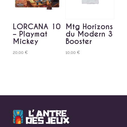
LORCANA 10
Mtg Horizons
– Playmat
du Modern 3
Mickey
Booster
20,00
€
10,00
€