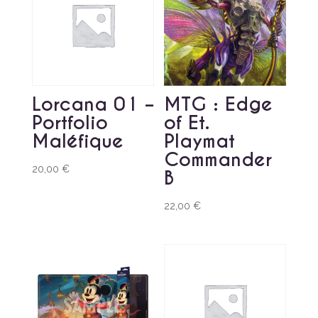
Lorcana 01 –
MTG : Edge
Portfolio
of Et.
Maléfique
Playmat
Commander
20,00
€
B
22,00
€