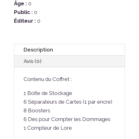
Ciel
Âge :
0
Scintillant
Public :
0
-
Éditeur :
0
Trésor
des
Ilumineurs
Description
(Trove
pack)
Avis (0)
Contenu du Coffret :
1 Boîte de Stockage
6 Séparateurs de Cartes (1 par encre)
8 Boosters
6 Dés pour Compter les Dommages
1 Compteur de Lore