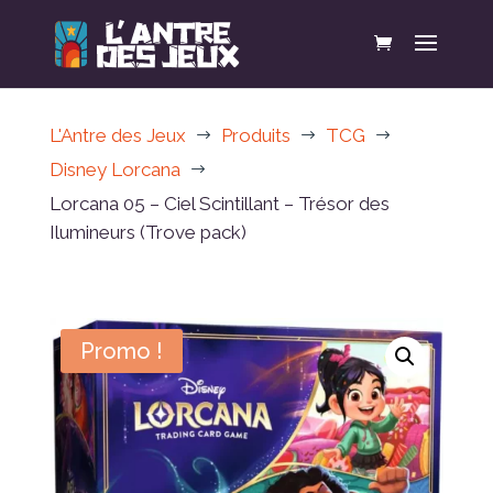
L'Antre des Jeux
Produits
TCG
$
$
$
Disney Lorcana
$
Lorcana 05 – Ciel Scintillant – Trésor des
Ilumineurs (Trove pack)
Promo !