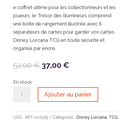
e coffret ultime pour les collectionneurs et les
joueurs, le Trésor des Illumineurs comprend
une boîte de rangement illustrée avec 6
séparateurs de cartes pour garder vos cartes
Disney Lorcana TCG en toute sécurité et
organisé par encre.
Le
Le
52,00
€
37,00
€
prix
prix
initial
actuel
En stock
était :
est :
quantité
Ajouter au panier
52,00 €.
37,00 €.
de
Lorcana
05
UGS :
ART-002579
Catégories :
Disney Lorcana
,
TCG
-