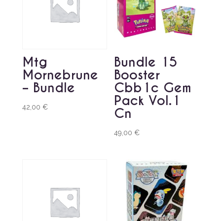
Mtg
Bundle 15
Mornebrune
Booster
– Bundle
Cbb1c Gem
Pack Vol.1
42,00
€
Cn
49,00
€