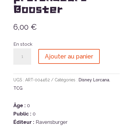
Booster
6,00
€
En stock
quantité
Ajouter au panier
de
LORCANA
10
UGS :
ART-004462
Catégories :
Disney Lorcana
,
-
TCG
Lueurs
dans
Âge :
0
les
Public :
0
profondeurs
Éditeur :
Ravensburger
Booster