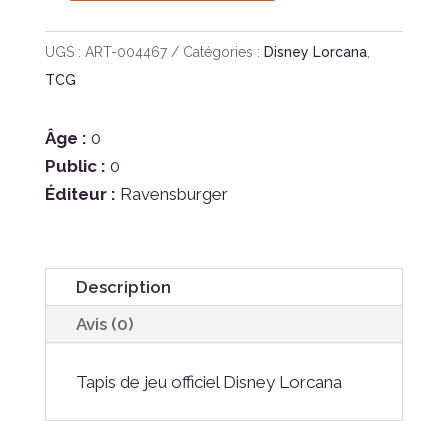
de
LORCANA
UGS :
ART-004467
Catégories :
Disney Lorcana
,
10
TCG
-
Playmat
Âge :
0
Jasmine
Public :
0
Éditeur :
Ravensburger
Description
Avis (0)
Tapis de jeu officiel Disney Lorcana