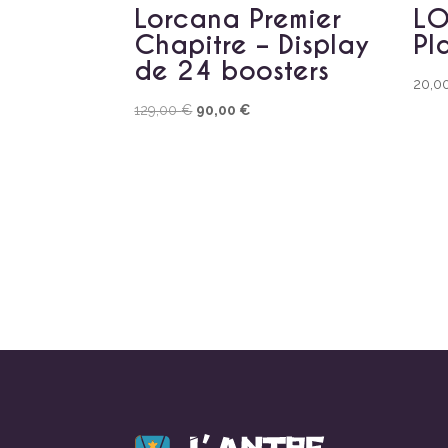
Lorcana Premier
LO
Chapitre – Display
Pl
de 24 boosters
20,0
Le
Le
129,00
€
90,00
€
prix
prix
initial
actuel
était :
est :
129,00 €.
90,00 €.