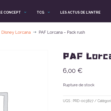
LE CONCEPT
TCG
LES ACTUS DE L’ANTRE
Disney Lorcana
PAF Lorcana – Pack rush
$
PAF Lorca
6,00
€
Rupture de stock
UGS :
PRD-003827
Catégori