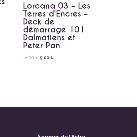
es
Lorcana 03 – Les
Terres d’Encres –
Deck de
démarrage 101
Dalmatiens et
Peter Pan
Le
Le
18,00
€
9,00
€
prix
prix
initial
actuel
était :
est :
18,00 €.
9,00 €.
À propos de l’Antre