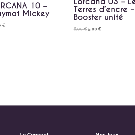
Lorcana 03 – L
RCANA 10 –
Terres d’encre –
aymat Mickey
Booster unité
0
€
Le
Le
6,00
€
5,00
€
prix
prix
initial
actuel
était :
est :
6,00 €.
5,00 €.
Le Concept
Nos Jeux