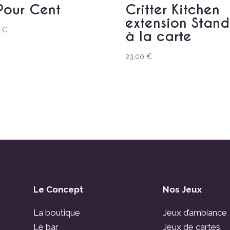
Pour Cent
Critter Kitchen
extension Stand
0
€
à la carte
23,00
€
Le Concept
Nos Jeux
La boutique
Jeux d’ambiance
Le bar
Jeux de cartes