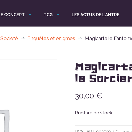
LE CONCEPT
TCG
LES ACTUS DE L’ANTRE
 Société
Enquêtes et enigmes
Magicarta le Fantome
$
$
Magicart
la Sorcie
30,00
€
Rupture de stock
UGS :
ART-003509
Catégori