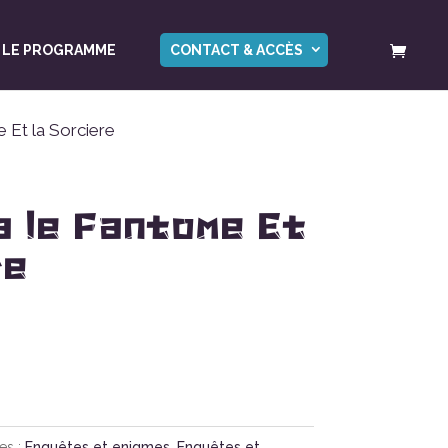
LE PROGRAMME
CONTACT & ACCÈS
 Et la Sorciere
a le Fantome Et
re
es :
Enquêtes et enigmes
,
Enquêtes et