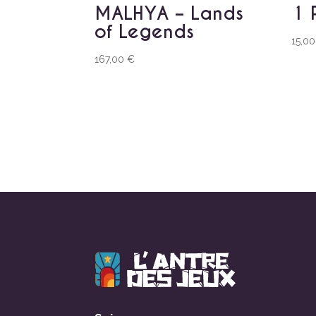
MALHYA – Lands
1 
of Legends
15,0
167,00
€