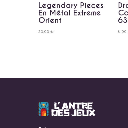
Legendary Pieces
Dr
En Métal Extreme
Co
Orient
63
20,00
€
6,00