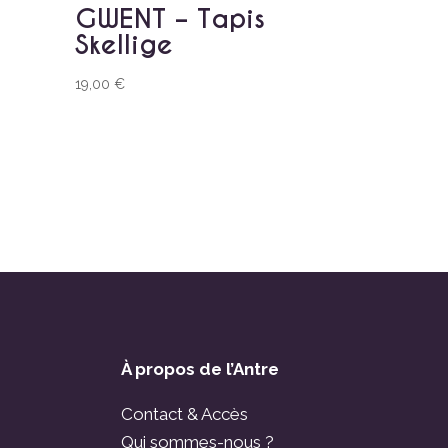
GWENT – Tapis
Skellige
19,00
€
À propos de l’Antre
Contact & Accès
Qui sommes-nous ?