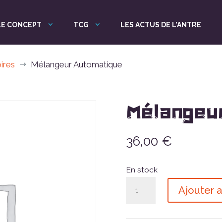
LE CONCEPT
TCG
LES ACTUS DE L’ANTRE
ires
Mélangeur Automatique
$
Mélangeu
36,00
€
En stock
quantité
Ajouter a
de
Mélangeur