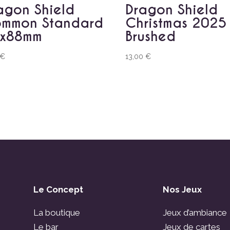
agon Shield
Dragon Shield
mmon Standard
Christmas 2025
x88mm
Brushed
€
13,00
€
Le Concept
Nos Jeux
La boutique
Jeux d’ambiance
Le bar
Jeux de cartes