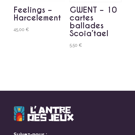
Feelings –
GWENT – 10
Harcelement
cartes
ballades
45,00
€
Scoia’tael
5,50
€
Suivez-nous :