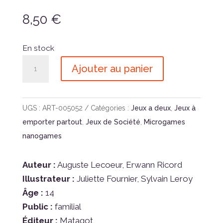
8,50
€
En stock
quantité
Ajouter au panier
de
Microgame
Bakamon
UGS :
ART-005052
Catégories :
Jeux a deux
,
Jeux à
-
emporter partout
,
Jeux de Société
,
Microgames
version
nanogames
Laiton
Auteur :
Auguste Lecoeur, Erwann Ricord
Illustrateur :
Juliette Fournier, Sylvain Leroy
Âge :
14
Public :
familial
Éditeur :
Matagot