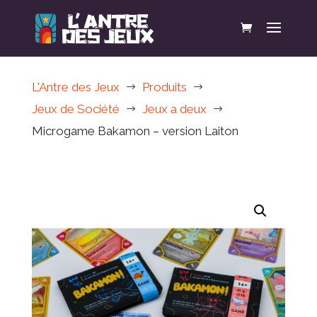
L'Antre des Jeux
Produits
$
$
Jeux de Société
Jeux a deux
$
$
Microgame Bakamon – version Laiton