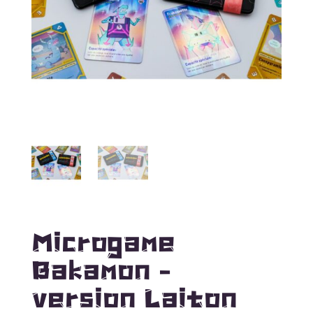
Microgame
Bakamon –
version Laiton