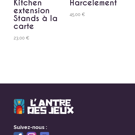
Kitchen
Harcelement
extension
45,00
€
Stands à la
carte
23,00
€
Suivez-nous :