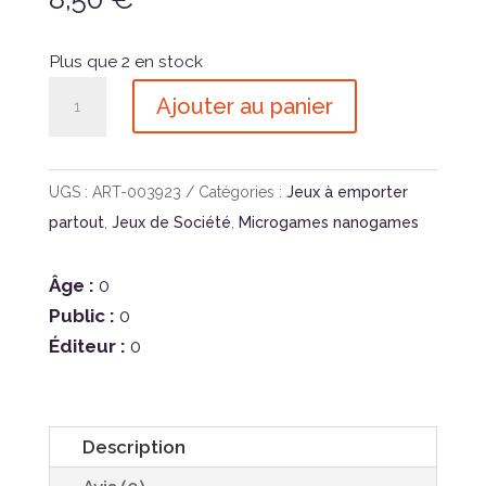
Plus que 2 en stock
quantité
Ajouter au panier
de
Microgame
-
UGS :
ART-003923
Catégories :
Jeux à emporter
Le
partout
,
Jeux de Société
,
Microgames nanogames
Repas
des
Âge :
0
Fées
Public :
0
Éditeur :
0
Description