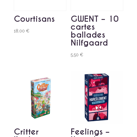
Courtisans
GWENT – 10
cartes
18,00
€
ballades
Nilfgaard
5,50
€
Critter
Feelings –