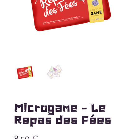
Microgame – Le
Repas des Fées
8,50
€