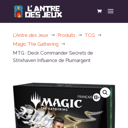
L'Antre des Jeux
Produits
TCG
$
$
$
Magic The Gathering
$
MTG : Deck Commander Secrets de
Strixhaven Influence de Plumargent