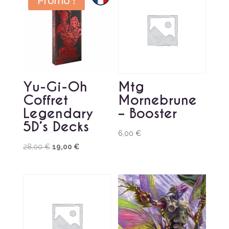
Promo !
Yu-Gi-Oh
Mtg
Coffret
Mornebrune
Legendary
– Booster
5D’s Decks
6,00
€
Le
Le
28,00
€
19,00
€
prix
prix
initial
actuel
était :
est :
28,00 €.
19,00 €.