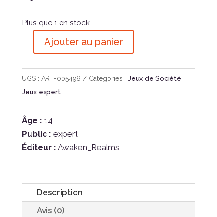
Plus que 1 en stock
Ajouter au panier
quantité
de
Nemesis
UGS :
ART-005498
Catégories :
Jeux de Société
,
Retaliation,
Jeux expert
Xyriens
Âge :
14
Public :
expert
Éditeur :
Awaken_Realms
Description
Avis (0)