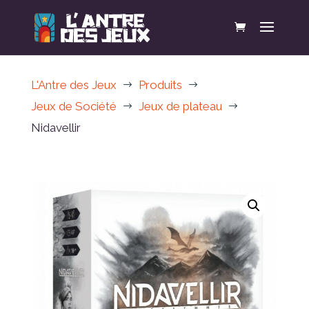
L'Antre des Jeux
Produits
$
$
Jeux de Société
Jeux de plateau
$
$
Nidavellir