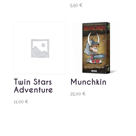
5,50
€
Twin Stars
Munchkin
Adventure
25,00
€
11,00
€