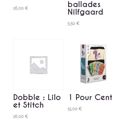
ballades
16,00
€
Nilfgaard
5,50
€
Dobble : Lilo
1 Pour Cent
et Stitch
15,00
€
16,00
€