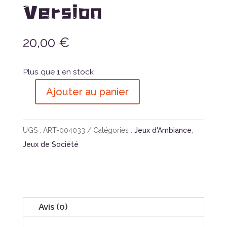
Version
20,00
€
Plus que 1 en stock
Ajouter au panier
quantité
de
Olémains
UGS :
ART-004033
Catégories :
Jeux d'Ambiance
,
Nouvelle
Jeux de Société
Version
Avis (0)