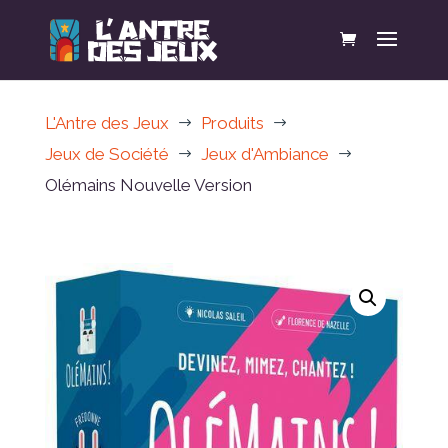
L'Antre des Jeux
Produits
$
$
Jeux de Société
Jeux d'Ambiance
$
$
Olémains Nouvelle Version