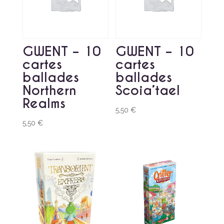
GWENT – 10
GWENT – 10
cartes
cartes
ballades
ballades
Northern
Scoia’tael
Realms
5,50
€
5,50
€