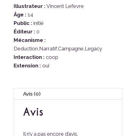
extension
Illustrateur :
Vincent Lefevre
Les
Âge :
14
larmes
Public :
initié
de
Éditeur :
0
fond
Mécanisme :
Deduction,Narratif,Campagne,Legacy
Interaction :
coop
Extension :
oui
Avis (0)
Avis
Il n’y a pas encore d’avis.