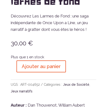
larmes de fond
Découvrez Les Larmes de Fond : une saga
indépendante de Once Upon a Line, un jeu
narratif à gratter dont vous êtes le héros !
30,00
€
Plus que 1 en stock
Ajouter au panier
quantité
de
Once
UGS :
ART-004652
Catégories :
Jeux de Société
,
Upon
Jeux narratifs
a
Line,
Auteur :
Dan Thouvenot, William Aubert